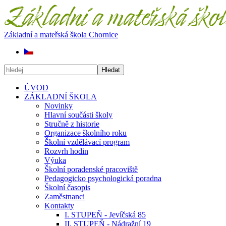
Základní a mateřská škola Chornice
Hledat
ÚVOD
ZÁKLADNÍ ŠKOLA
Novinky
Hlavní součásti školy
Stručně z historie
Organizace školního roku
Školní vzdělávací program
Rozvrh hodin
Výuka
Školní poradenské pracoviště
Pedagogicko psychologická poradna
Školní časopis
Zaměstnanci
Kontakty
I. STUPEŇ - Jevíčská 85
II. STUPEŇ - Nádražní 19