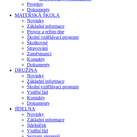
Projekty
Dokumenty
MATEŘSKÁ ŠKOLA
Novinky
Základní informace
Provoz a režim dne
Školní vzdělávací program
Školkovné
Stravování
Zaměstnanci
Kontakty
Dokumenty
DRUŽINA
Novinky
Základní informace
Školní vzdělávací program
Vnitřní řád
Kontakty
Dokumenty
JÍDELNA
Novinky
Základní informace
Jídelníček
Vnitřní řád
Seznam alergenů