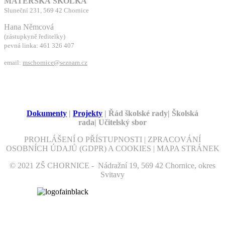
MATEŘSKÁ ŠKOLKA
Sluneční 231, 569 42 Chornice
Hana Němcová
(zástupkyně ředitelky)
pevná linka: 461 326 407
email:
mschornice@seznam.cz
Dokumenty
|
Projekty
| Řád školské rady| Školská
rada| Učitelský sbor
PROHLÁŠENÍ O PŘÍSTUPNOSTI | ZPRACOVÁNÍ
OSOBNÍCH ÚDAJŮ (GDPR) A COOKIES | MAPA STRÁNEK
© 2021 ZŠ CHORNICE - Nádražní 19, 569 42 Chornice, okres
Svitavy