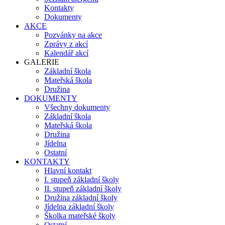
Kontakty
Dokumenty
AKCE
Pozvánky na akce
Zprávy z akcí
Kalendář akcí
GALERIE
Základní škola
Mateřská škola
Družina
DOKUMENTY
Všechny dokumenty
Základní škola
Mateřská škola
Družina
Jídelna
Ostatní
KONTAKTY
Hlavní kontakt
I. stupeň základní školy
II. stupeň základní školy
Družina základní školy
Jídelna základní školy
Školka mateřské školy
Ostatní