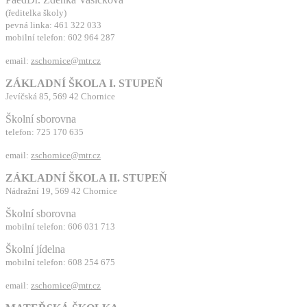
(ředitelka školy)
pevná linka: 461 322 033
mobilní telefon: 602 964 287
email:
zschornice@mtr.cz
ZÁKLADNÍ ŠKOLA I. STUPEŇ
Jevíčská 85, 569 42 Chornice
Školní sborovna
telefon: 725 170 635
email:
zschornice@mtr.cz
ZÁKLADNÍ ŠKOLA II. STUPEŇ
Nádražní 19, 569 42 Chornice
Školní sborovna
mobilní telefon: 606 031 713
Školní jídelna
mobilní telefon: 608 254 675
email:
zschornice@mtr.cz