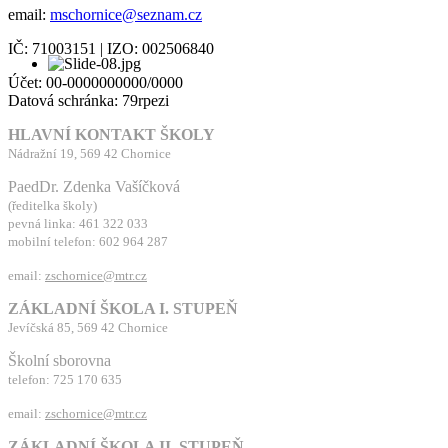
email:
mschornice@seznam.cz
IČ: 71003151 | IZO: 002506840
Účet: 00-0000000000/0000
Datová schránka: 79rpezi
HLAVNÍ KONTAKT ŠKOLY
Nádražní 19, 569 42 Chornice
PaedDr. Zdenka Vašíčková
(ředitelka školy)
pevná linka: 461 322 033
mobilní telefon: 602 964 287
email:
zschornice@mtr.cz
ZÁKLADNÍ ŠKOLA I. STUPEŇ
Jevíčská 85, 569 42 Chornice
Školní sborovna
telefon: 725 170 635
email:
zschornice@mtr.cz
ZÁKLADNÍ ŠKOLA II. STUPEŇ