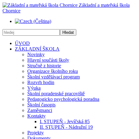
Základní a mateřská škola
Chornice
Hledat
ÚVOD
ZÁKLADNÍ ŠKOLA
Novinky
Hlavní součásti školy
Stručně z historie
Organizace školního roku
Školní vzdělávací program
Rozvrh hodin
Výuka
Školní poradenské pracoviště
Pedagogicko psychologická poradna
Školní časopis
Zaměstnanci
Kontakty
I. STUPEŇ - Jevíčská 85
II. STUPEŇ - Nádražní 19
Projekty
Dokumenty