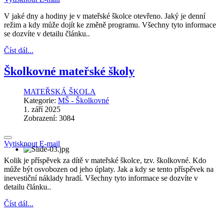
V jaké dny a hodiny je v mateřské školce otevřeno. Jaký je denní
režim a kdy může dojít ke změně programu. Všechny tyto informace
se dozvíte v detailu článku..
Číst dál...
Školkovné mateřské školy
MATEŘSKÁ ŠKOLA
Kategorie:
MŠ - Školkovné
1. září 2025
Zobrazení: 3084
Vytisknout
E-mail
Kolik je příspěvek za dítě v mateřské školce, tzv. školkovné. Kdo
může být osvobozen od jeho úplaty. Jak a kdy se tento příspěvek na
inevestiční náklady hradí. Všechny tyto informace se dozvíte v
detailu článku..
Číst dál...