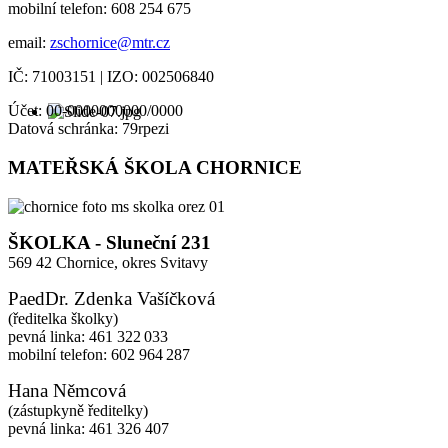
mobilní telefon: 608 254 675
email:
zschornice@mtr.cz
IČ: 71003151 | IZO: 002506840
Účet: 00-0000000000/0000
Datová schránka: 79rpezi
MATEŘSKÁ ŠKOLA CHORNICE
ŠKOLKA - Sluneční 231
569 42 Chornice,
okres Svitavy
PaedDr. Zdenka Vašíčková
(ředitelka školky)
pevná linka: 461 322 033
mobilní telefon: 602 964 287
Hana Němcová
(zástupkyně ředitelky)
pevná linka: 461 326 407