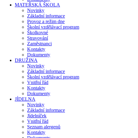
MATEŘSKÁ ŠKOLA
Novinky
Základní informace
Provoz a režim dne
Školní vzdělávací program
Školkovné
Stravování
Zaměstnanci
Kontakty
Dokumenty
DRUŽINA
Novinky
Základní informace
Školní vzdělávací program
Vnitřní řád
Kontakty
Dokumenty
JÍDELNA
Novinky
Základní informace
Jídelníček
Vnitřní řád
Seznam alergenů
Kontakty
Dokumenty