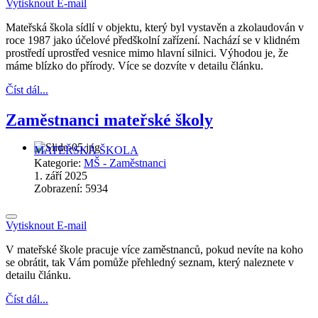
Vytisknout
E-mail
Mateřská škola sídlí v objektu, který byl vystavěn a zkolaudován v
roce 1987 jako účelové předškolní zařízení. Nachází se v klidném
prostředí uprostřed vesnice mimo hlavní silnici. Výhodou je, že
máme blízko do přírody. Více se dozvíte v detailu článku.
Číst dál...
Zaměstnanci mateřské školy
MATEŘSKÁ ŠKOLA
Kategorie:
MŠ - Zaměstnanci
1. září 2025
Zobrazení: 5934
Vytisknout
E-mail
V mateřské škole pracuje více zaměstnanců, pokud nevíte na koho
se obrátit, tak Vám pomůže přehledný seznam, který naleznete v
detailu článku.
Číst dál...