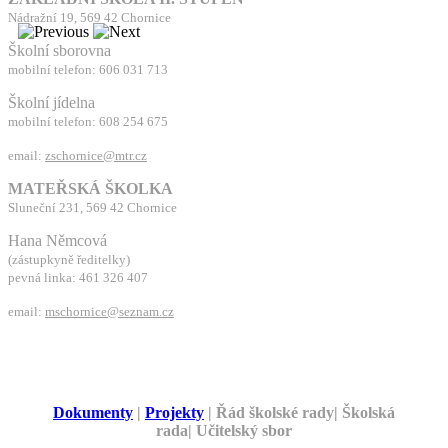
Nádražní 19, 569 42 Chornice
Školní sborovna
mobilní telefon: 606 031 713
Školní jídelna
mobilní telefon: 608 254 675
email:
zschornice@mtr.cz
MATEŘSKÁ ŠKOLKA
Sluneční 231, 569 42 Chornice
Hana Němcová
(zástupkyně ředitelky)
pevná linka: 461 326 407
email:
mschornice@seznam.cz
Dokumenty
|
Projekty
| Řád školské rady| Školská
rada| Učitelský sbor