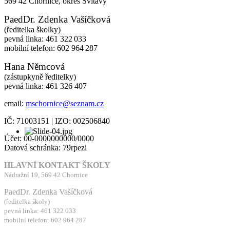
569 42 Chornice,
okres Svitavy
PaedDr. Zdenka Vašíčková
(ředitelka školky)
pevná linka: 461 322 033
mobilní telefon: 602 964 287
Hana Němcová
(zástupkyně ředitelky)
pevná linka: 461 326 407
email:
mschornice@seznam.cz
IČ: 71003151 | IZO: 002506840
Účet: 00-0000000000/0000
Datová schránka: 79rpezi
HLAVNÍ KONTAKT ŠKOLY
Nádražní 19, 569 42 Chornice
PaedDr. Zdenka Vašíčková
(ředitelka školy)
pevná linka: 461 322 033
mobilní telefon: 602 964 287