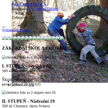
ZÁKLADNÍ ŠKOLA
Kategorie:
ZŠ - Školní časopis
7. leden 2026
Zobrazení: 513
Vytisknout
E-mail
ZÁKLADNÍ ŠKOLA CHORNICE
I. STUPEŇ - Jevíčská 85
569 42 Chornice. okres Svitavy
Školní sborovna
pevná linka: 725 170 635
II. STUPEŇ - Nádražní 19
569 42 Chornice,
okres Svitavy