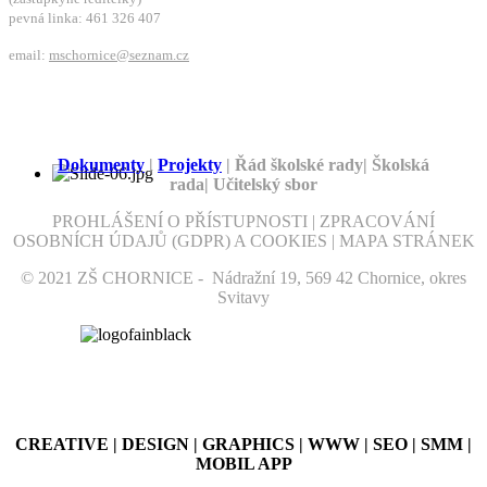
pevná linka: 461 326 407
email:
mschornice@seznam.cz
Dokumenty
|
Projekty
| Řád školské rady| Školská
rada| Učitelský sbor
PROHLÁŠENÍ O PŘÍSTUPNOSTI | ZPRACOVÁNÍ
OSOBNÍCH ÚDAJŮ (GDPR) A COOKIES | MAPA STRÁNEK
© 2021 ZŠ CHORNICE - Nádražní 19, 569 42 Chornice, okres
Svitavy
CREATIVE | DESIGN | GRAPHICS | WWW | SEO | SMM |
MOBIL APP