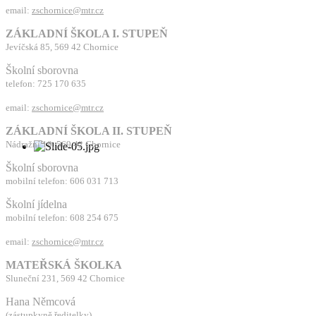
email:
zschornice@mtr.cz
ZÁKLADNÍ ŠKOLA I. STUPEŇ
Jevíčská 85, 569 42 Chornice
Školní sborovna
telefon: 725 170 635
email:
zschornice@mtr.cz
ZÁKLADNÍ ŠKOLA II. STUPEŇ
Nádražní 19, 569 42 Chornice
Školní sborovna
mobilní telefon: 606 031 713
Školní jídelna
mobilní telefon: 608 254 675
email:
zschornice@mtr.cz
MATEŘSKÁ ŠKOLKA
Sluneční 231, 569 42 Chornice
Hana Němcová
(zástupkyně ředitelky)