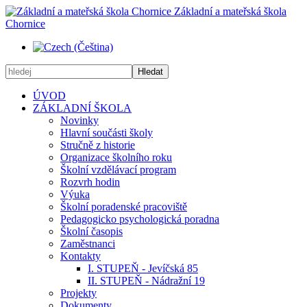
Základní a mateřská škola
Chornice
Hledat
ÚVOD
ZÁKLADNÍ ŠKOLA
Novinky
Hlavní součásti školy
Stručně z historie
Organizace školního roku
Školní vzdělávací program
Rozvrh hodin
Výuka
Školní poradenské pracoviště
Pedagogicko psychologická poradna
Školní časopis
Zaměstnanci
Kontakty
I. STUPEŇ - Jevíčská 85
II. STUPEŇ - Nádražní 19
Projekty
Dokumenty