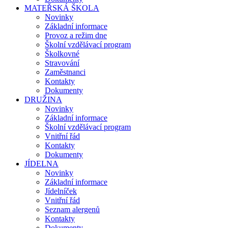
MATEŘSKÁ ŠKOLA
Novinky
Základní informace
Provoz a režim dne
Školní vzdělávací program
Školkovné
Stravování
Zaměstnanci
Kontakty
Dokumenty
DRUŽINA
Novinky
Základní informace
Školní vzdělávací program
Vnitřní řád
Kontakty
Dokumenty
JÍDELNA
Novinky
Základní informace
Jídelníček
Vnitřní řád
Seznam alergenů
Kontakty
Dokumenty