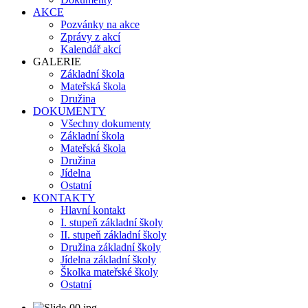
AKCE
Pozvánky na akce
Zprávy z akcí
Kalendář akcí
GALERIE
Základní škola
Mateřská škola
Družina
DOKUMENTY
Všechny dokumenty
Základní škola
Mateřská škola
Družina
Jídelna
Ostatní
KONTAKTY
Hlavní kontakt
I. stupeň základní školy
II. stupeň základní školy
Družina základní školy
Jídelna základní školy
Školka mateřské školy
Ostatní