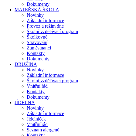
Dokumenty
MATEŘSKÁ ŠKOLA
Novinky
Základní informace
Provoz a režim dne
Školní vzdělávací program
Školkovné
Stravování
Zaměstnanci
Kontakty
Dokumenty
DRUŽINA
Novinky
Základní informace
Školní vzdělávací program
Vnitřní řád
Kontakty
Dokumenty
JÍDELNA
Novinky
Základní informace
Jídelníček
Vnitřní řád
Seznam alergenů
Kontakty