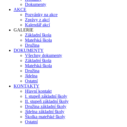
Dokumenty
AKCE
Pozvánky na akce
Zprávy z akcí
Kalendář akcí
GALERIE
Základní škola
Mateřská škola
Družina
DOKUMENTY
Všechny dokumenty
Základní škola
Mateřská škola
Družina
Jídelna
Ostatní
KONTAKTY
Hlavní kontakt
I. stupeň základní školy
II. stupeň základní školy
Družina základní školy
Jídelna základní školy
Školka mateřské školy
Ostatní