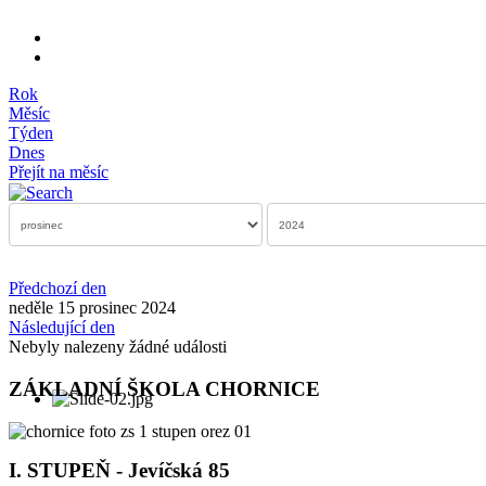
Rok
Měsíc
Týden
Dnes
Přejít na měsíc
Předchozí den
neděle 15 prosinec 2024
Následující den
Nebyly nalezeny žádné události
ZÁKLADNÍ ŠKOLA CHORNICE
I. STUPEŇ - Jevíčská 85