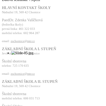
HLAVNÍ KONTAKT ŠKOLY
Nádražní 19, 569 42 Chornice
PaedDr. Zdenka Vašíčková
(ředitelka školy)
pevná linka: 461 322 033
mobilní telefon: 602 964 287
email:
zschornice@mtr.cz
ZÁKLADNÍ ŠKOLA I. STUPEŇ
Jevíčská 85, 569 42 Chornice
Školní sborovna
telefon: 725 170 635
email:
zschornice@mtr.cz
ZÁKLADNÍ ŠKOLA II. STUPEŇ
Nádražní 19, 569 42 Chornice
Školní sborovna
mobilní telefon: 606 031 713