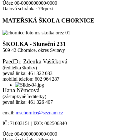
Účet: 00-0000000000/0000
Datová schránka: 79rpezi
MATEŘSKÁ ŠKOLA CHORNICE
ŠKOLKA - Sluneční 231
569 42 Chornice,
okres Svitavy
PaedDr. Zdenka Vašíčková
(ředitelka školky)
pevná linka: 461 322 033
mobilní telefon: 602 964 287
Hana Němcová
(zástupkyně ředitelky)
pevná linka: 461 326 407
email:
mschornice@seznam.cz
IČ: 71003151 | IZO: 002506840
Účet: 00-0000000000/0000
Datová schránka: 79rpezi