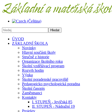
Hledat
ÚVOD
ZÁKLADNÍ ŠKOLA
Novinky
Hlavní součásti školy
Stručně z historie
Organizace školního roku
Školní vzdělávací program
Rozvrh hodin
Výuka
Školní poradenské pracoviště
Pedagogicko psychologická poradna
Školní časopis
Zaměstnanci
Kontakty
I. STUPEŇ - Jevíčská 85
II. STUPEŇ - Nádražní 19
Projekty