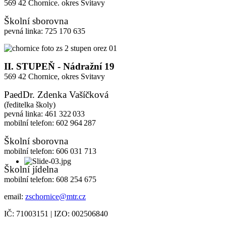
569 42 Chornice. okres Svitavy
Školní sborovna
pevná linka: 725 170 635
II. STUPEŇ - Nádražní 19
569 42 Chornice,
okres Svitavy
PaedDr. Zdenka Vašíčková
(ředitelka školy)
pevná linka: 461 322 033
mobilní telefon: 602 964 287
Školní sborovna
mobilní telefon: 606 031 713
Školní jídelna
mobilní telefon: 608 254 675
email:
zschornice@mtr.cz
IČ: 71003151 | IZO: 002506840